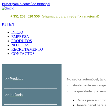
Passar para o conteúdo principal
+ 351 253 520 550 (chamada para a rede fixa nacional)
PT
|
EN
INÍCIO
EMPRESA
PRODUTOS
NOTÍCIAS
RECRUTAMENTO
CONTACTOS
>>
Produtos
No sector automóvel, tal
constantemente na vangua
____________________________
com a qualidade que semp
>>
Indústria
Capas para automó
____________________________
Tapete 