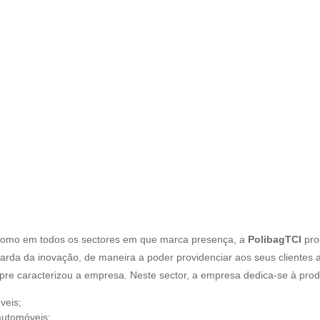
 como em todos os sectores em que marca presença, a
PolibagTCI
pro
rda da inovação, de maneira a poder providenciar aos seus clientes 
re caracterizou a empresa. Neste sector, a empresa dedica-se à pro
veis;
papel para automóveis; ​