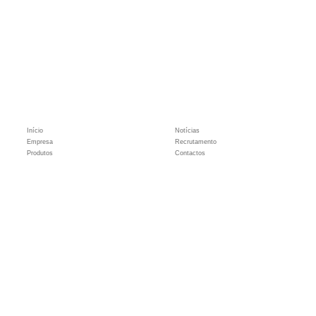
Início
Notícias
Empresa
Recrutamento
Produtos
Contactos