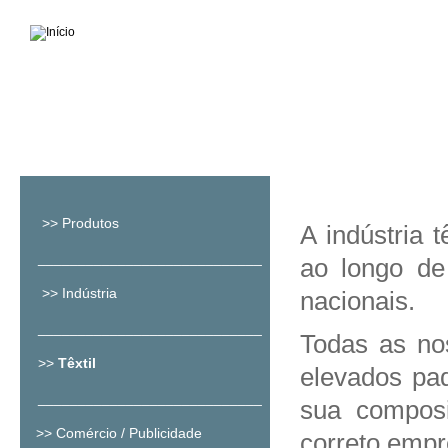
>>
Produtos
A indústria 
____________________________
ao longo de
>>
Indústria
nacionais.
____________________________
Todas as no
>>
Têxtil
elevados pad
____________________________
sua composi
>>
Comércio / Publicidade
correto emp