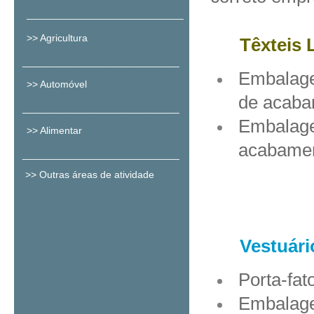
____________________________
>>
Agricultura
Têxteis 
​
____________________________
Embalage
>>
Automóvel
de acaba
​
____________________________
Embalag
>>
Alimentar
acabamen
​
____________________________
>> Outras áreas de atividade
Vestuári
Porta-fat
Embalage